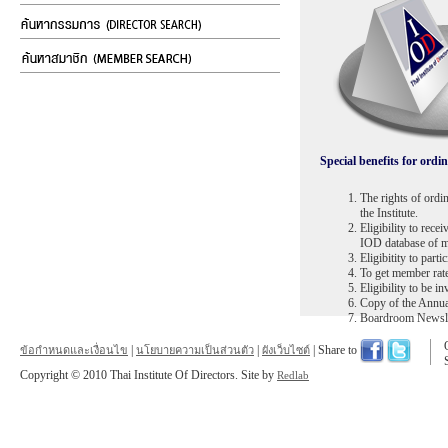
Special benefits for ord
The rights of ordi
the Institute.
Eligibility to rec
IOD database of 
Eligibitity to part
To get member rate
Eligibility to be in
Copy of the Annua
Boardroom Newsle
|
|
| Share to
ข้อกำหนดและเงื่อนไข
นโยบายความเป็นส่วนตัว
ผังเว็บไซต์
Copyright © 2010 Thai Institute Of Directors. Site by
Redlab