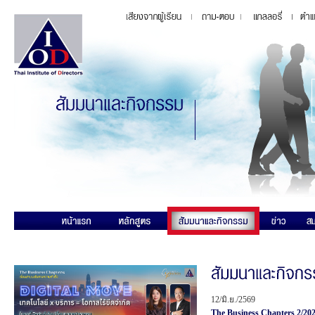
12/มิ.ย./2569
The Business Chapters 2/202